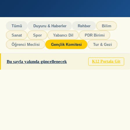
Tümü
Duyuru & Haberler
Rehber
Bilim
Sanat
Spor
Yabancı Dil
PDR Birimi
Öğrenci Meclisi
Gençlik Komitesi
Tur & Gezi
Bu sayfa yakında güncellenecek
K12 Portala Git