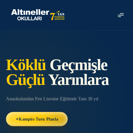
Ücretsiz Başvuru
0501 464 82 94
info@altineller.k12.tr
Köklü
Geçmişle
Güçlü
Yarınlara
Anaokulundan Fen Lisesine Eğitimde Tam 38 yıl
✦
Kampüs Turu Planla