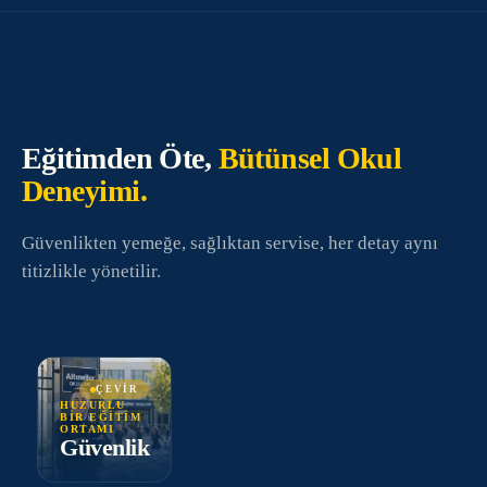
ORTAOKUL
Eğitimden Öte,
Bütünsel Okul
Deneyimi.
FEN & ANADOLU LİSESİ
Güvenlikten yemeğe, sağlıktan servise, her detay aynı
titizlikle yönetilir.
Güvenlik
ÇEVIR
HUZURLU
7/24 kamera
BIR EĞITIM
ORTAMI
gözetimi,
YAZ OKULU
Güvenlik
profesyonel
personel ve