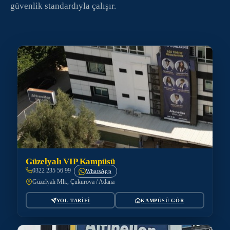
güvenlik standardıyla çalışır.
Güzelyalı VIP Kampüsü
0322 235 56 99
WhatsApp
Güzelyalı Mh., Çukurova / Adana
YOL TARİFİ
KAMPÜSÜ GÖR