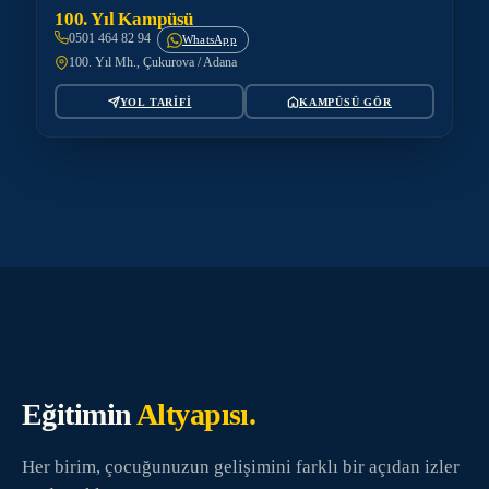
100. Yıl Kampüsü
0501 464 82 94
WhatsApp
100. Yıl Mh., Çukurova / Adana
YOL TARİFİ
KAMPÜSÜ GÖR
Eğitimin
Altyapısı.
Her birim, çocuğunuzun gelişimini farklı bir açıdan izler