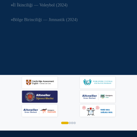
İl İkinciliği — Voleybol (2024)
TEKNOFEST — Final Aday Takım (2024)
Bölge Birinciliği — Jimnastik (2024)
Cambridge Lower Secondary — Distinction (2025)
Tenis Kupası — İl Birinciliği (2025)
İlkokul Matematik Olimpiyatı — Bölge Birinciliği
Satranç Turnuvası — Türkiye 4. (2024)
Üniversite Yerleşim Oranı — %93
Ulusal Resim Yarışması — Birincilik (2025)
Adana Tiyatro Festivali — En İyi Gençlik Oyunu
Piyano Masterclass — 3 Altın Madalya (2024)
Koro Festivali — Jüri Özel Ödülü (2024)
Modern Dans — Bölge Birinciliği (2025)