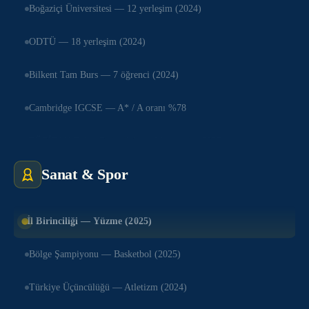
Boğaziçi Üniversitesi — 12 yerleşim (2024)
ODTÜ — 18 yerleşim (2024)
Bilkent Tam Burs — 7 öğrenci (2024)
Cambridge IGCSE — A* / A oranı %78
TÜBİTAK Bölge Birinciliği — Matematik (2025)
Sanat & Spor
TÜBİTAK Bölge İkinciliği — Fizik (2025)
Ulusal Kimya Olimpiyatı — Bronz Madalya (2024)
İl Birinciliği — Yüzme (2025)
MUN İstanbul — Best Delegate (2024)
Bölge Şampiyonu — Basketbol (2025)
MUN Ankara — Outstanding Delegate (2025)
Türkiye Üçüncülüğü — Atletizm (2024)
FLL Robotik — Türkiye Finali (2024)