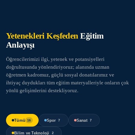
Heykel Atölyesi — Sergi Davetiyesi
Kısa Film Festivali — Mansiyon (2024)
Fotoğrafçılık Yarışması — İlk 10 (2025)
Yetenekleri Keşfeden
Eğitim
Anlayışı
Müzik Akademisi — 12 öğrenci konser kaydı
Öğrencilerimizi ilgi, yetenek ve potansiyelleri
doğrultusunda yönlendiriyoruz; alanında uzman
öğretmen kadromuz, güçlü sosyal donatılarımız ve
ihtiyaç duydukları tüm eğitim materyalleriyle onların çok
yönlü gelişimlerini destekliyoruz.
Tümü
Spor
Sanat
16
7
7
Bilim ve Teknoloji
2