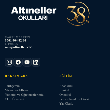
ÇAĞRI MERKEZI
0501 464 82 94
E-POSTA
info@altineller.k12.tr
HAKKIMIZDA
EĞITIM
Tarihçemiz
Anaokulu
Vizyon ve Misyon
İlkokul
Yönetici ve Öğretmenlerimiz
Ortaokul
Okul Ücretleri
Fen ve Anadolu Lisesi
Yaz Okulu