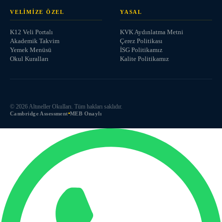
VELIMIZE ÖZEL
YASAL
K12 Veli Portalı
KVK Aydınlatma Metni
Akademik Takvim
Çerez Politikası
Yemek Menüsü
İSG Politikamız
Okul Kuralları
Kalite Politikamız
©
2026
Altıneller Okulları. Tüm hakları saklıdır.
Cambridge Assessment
MEB Onaylı